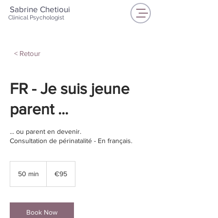
Sabrine Chetioui
Clinical Psychologist
< Retour
FR - Je suis jeune
parent ...
... ou parent en devenir.
Consultation de périnatalité - En français.
95
euros
50 min
5
€95
0
m
i
n
Book Now